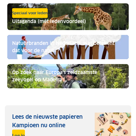
Speciaal voor leden
Uitagenda (mét ledenvoordeel)
Natuurbranden in Nederland: wat betekent
dat voor de natuur?
Op zoek naar Europa's zeldzaamste
zeevogel op Madeira
Lees de nieuwste papieren
Kampioen nu online
Log in