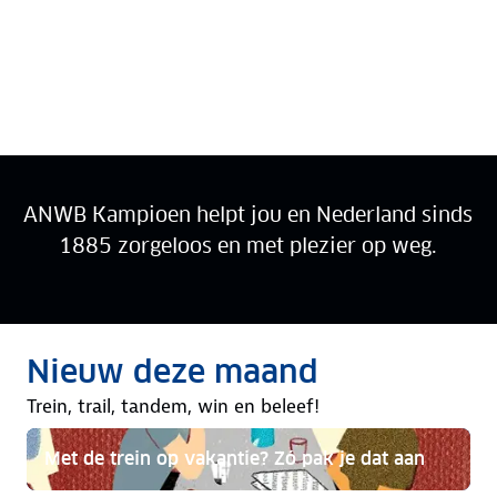
ANWB Kampioen helpt jou en Nederland sinds
1885 zorgeloos en met plezier op weg.
Ga verder met Kampioen
Rubriek:
Nieuw deze maand
AUGUSTUS 2026
Trein, trail, tandem, win en beleef!
Met de trein op vakantie? Zó pak je dat aan