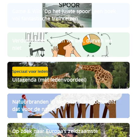
Game & Win ‘Op het juiste spoor’: een boek
vol fantastische treinreizen
Verduurzamen: willen we wel, durven we
niet
Speciaal voor leden
Uitagenda (mét ledenvoordeel)
Natuurbranden in Nederland: wat betekent
dat voor de natuur?
Op zoek naar Europa's zeldzaamste