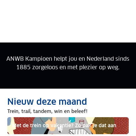
ANWB Kampioen helpt jou en Nederland sinds
1885 zorgeloos en met plezier op weg.
Ga verder met Kampioen
Rubriek:
Nieuw deze maand
AUGUSTUS 2026
Trein, trail, tandem, win en beleef!
Met de trein op vakantie? Zó pak je dat aan