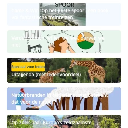
Game & Win ‘Op het juiste spoor’: een boek
vol fantastische treinreizen
Verduurzamen: willen we wel, durven we
niet
Speciaal voor leden
Uitagenda (mét ledenvoordeel)
Natuurbranden in Nederland: wat betekent
dat voor de natuur?
Op zoek naar Europa's zeldzaamste