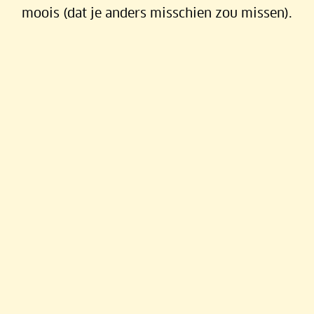
Rubriek:
EN GAAN
moois (dat je anders misschien zou missen).
Topbestemming