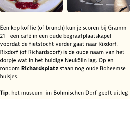
Bekijk afbeelding in volledig scherm
Bekijk afbeeld
Een kop koffie (of brunch) kun je scoren bij Gramm
21 - een café in een oude begraafplaatskapel -
voordat de fietstocht verder gaat naar Rixdorf.
Rixdorf (of Richardsdorf) is de oude naam van het
dorpje wat in het huidige Neukölln lag. Op en
rondom
Richardsplatz
staan nog oude Boheemse
huisjes.
Tip
: het museum im Böhmischen Dorf geeft uitleg
over het dorpje dat in de middeleeuwen hier
gesticht was door ballingen, die door hun
protestantse geloof Oost-Bohemen (Tsjechië)
moesten verlaten.