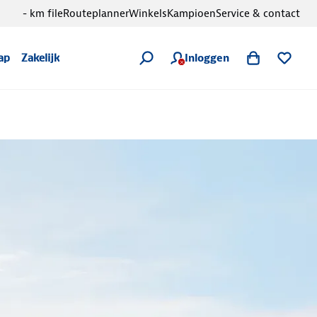
- km file
Routeplanner
Winkels
Kampioen
Service & contact
Inloggen
ap
Zakelijk