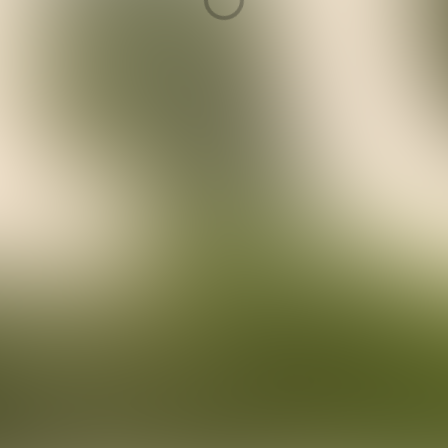
Bezinningsroutes
(
in Nederland
)