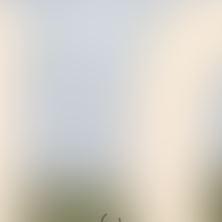
ANWB's Kees tipt
10