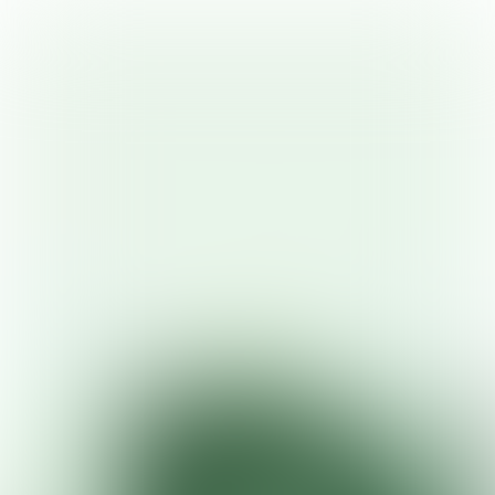
Op
campin­gsafari