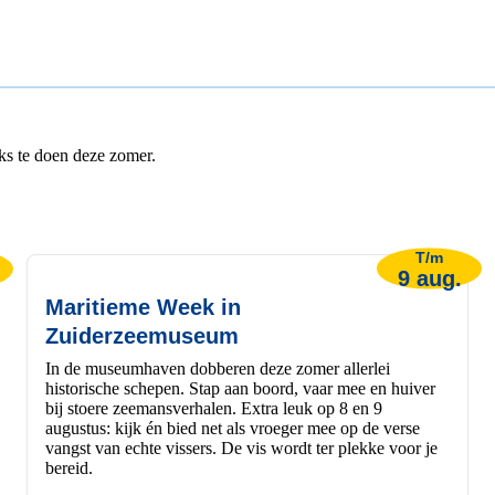
euks te doen deze zomer.
T/m
9 aug.
Maritieme Week in
Zuiderzeemuseum
In de museumhaven dobberen deze zomer allerlei
historische schepen. Stap aan boord, vaar mee en huiver
bij stoere zeemansverhalen. Extra leuk op 8 en 9
augustus: kijk én bied net als vroeger mee op de verse
vangst van echte vissers. De vis wordt ter plekke voor je
bereid.