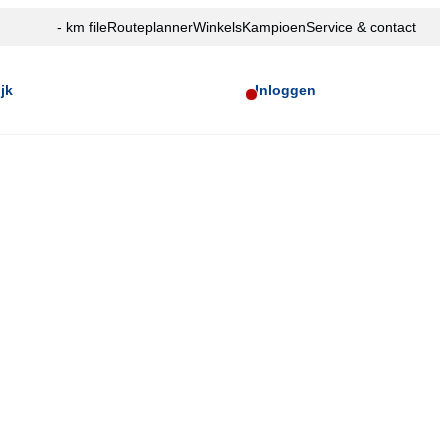
- km file
Routeplanner
Winkels
Kampioen
Service & contact
jk
Inloggen