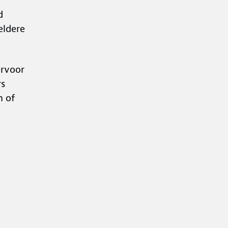
d
heldere
ervoor
rs
n of