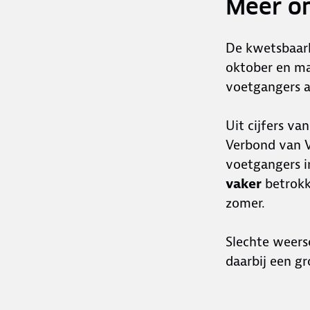
Meer o
De kwetsbaarhe
oktober en ma
voetgangers a
Uit cijfers va
Verbond van V
voetgangers i
vaker
betrokke
zomer.
Slechte weers
daarbij een gr