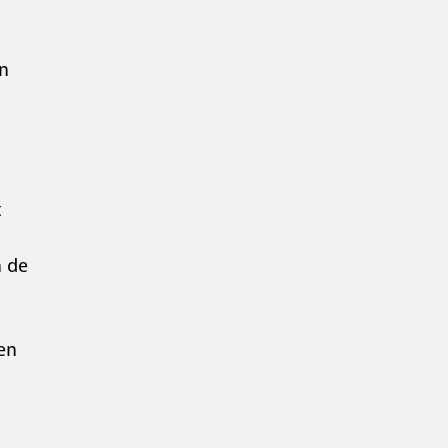
en
t
n de
en