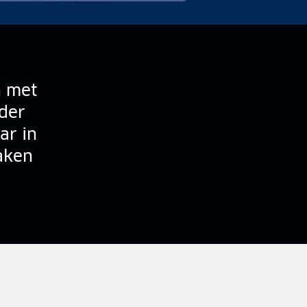
n met
nder
ar in
maken