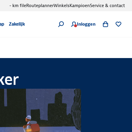
- km file
Routeplanner
Winkels
Kampioen
Service & contact
Inloggen
ap
Zakelijk
ker