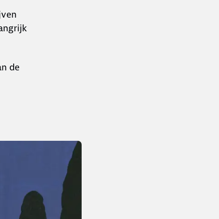
jven
angrijk
an de