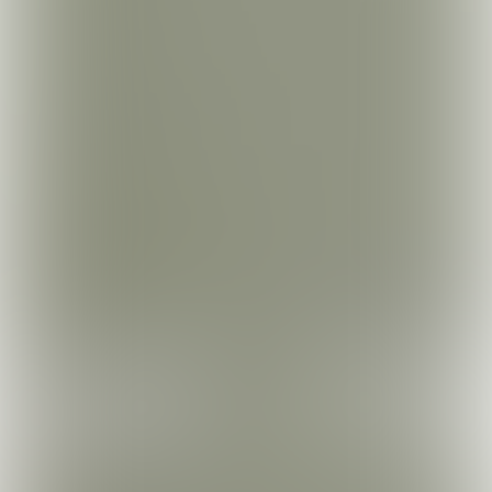
Marieke Theirlynck