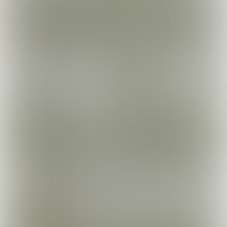
ANWB route-expert
‘Ik maak al tien jaar fiets- en wandelroutes,
maar kan nog altijd verrast worden door de
schoonheid van Nederland. Door een
routethema, zoals straatpoëzie, kijk je
automatisch met andere ogen naar je
omgeving. Sommige muurgedichten zijn zo
raak, dat de grauwe winterse dag ineens kleur
krijgt. Dat vergeet je niet.’