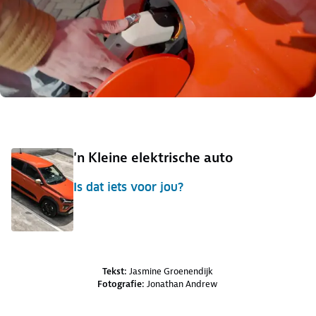
'n Kleine elektrische auto
Is dat iets voor jou?
Credits en bronnen
Tekst:
Jasmine Groenendijk
Fotografie:
Jonathan Andrew