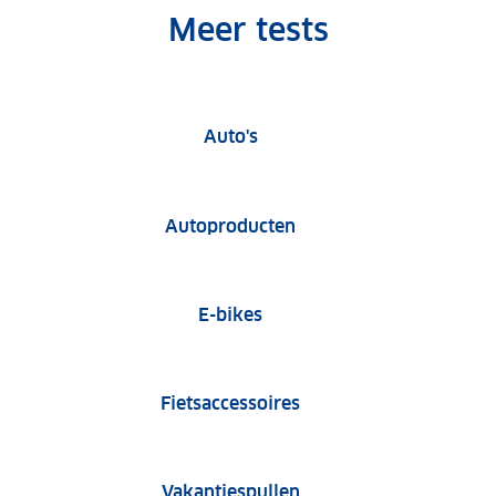
Meer tests
Auto tests
Auto's
Tests van autoproduct
Autoproducten
E-bike tests
E-bikes
Fietsaccessoire tests
Fietsaccessoires
Tests van vakantiespu
Vakantiespullen