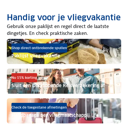
Handig voor je vliegvakantie
Gebruik onze paklijst en regel direct de laatste
dingetjes. En check praktische zaken.
Shop direct ontbrekende spullen
Paklijst vliegvakantie
Nu 15% korting
Sluit een Doorlopende Reisverzekering af
Check de toegestane afmetingen
Handbagage per vliegmaatschappij