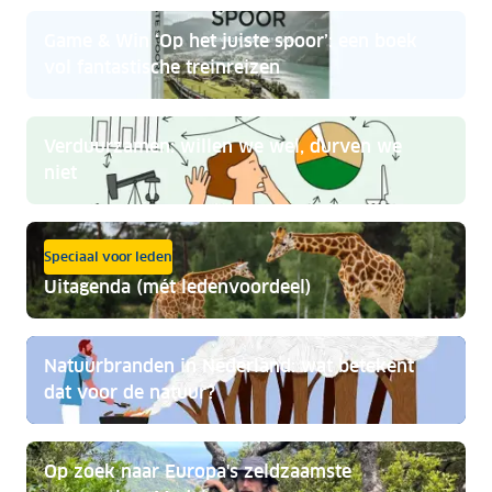
Game & Win ‘Op het juiste spoor’: een boek
vol fantastische treinreizen
Verduurzamen: willen we wel, durven we
niet
Speciaal voor leden
Uitagenda (mét ledenvoordeel)
Natuurbranden in Nederland: wat betekent
dat voor de natuur?
Op zoek naar Europa's zeldzaamste