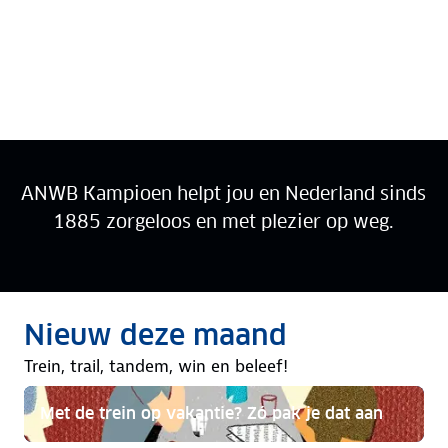
ANWB Kampioen helpt jou en Nederland sinds
1885 zorgeloos en met plezier op weg.
Ga verder met Kampioen
Rubriek:
Nieuw deze maand
AUGUSTUS 2026
Trein, trail, tandem, win en beleef!
Met de trein op vakantie? Zó pak je dat aan