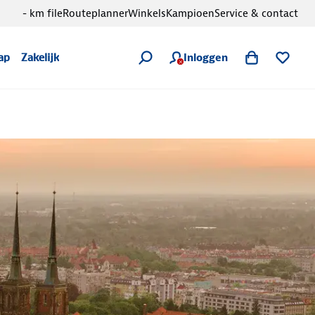
- km file
Routeplanner
Winkels
Kampioen
Service & contact
Inloggen
ap
Zakelijk