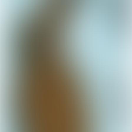
Tekst: Liza Karsemeijer Fotografie: Michiel Spijkers Styling: Lobke
de Dreu Visagie: Romy Legger Productie: Sticky Stuff Agency
LEES VERDER
Ga met voordeel een avondje uit