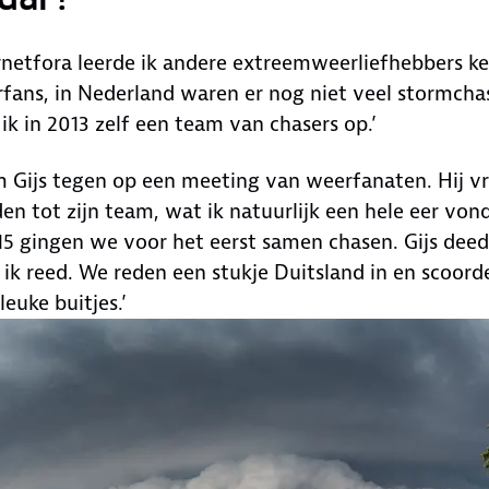
ernetfora leerde ik andere extreemweerliefhebbers k
fans, in Nederland waren er nog niet veel stormchas
k in 2013 zelf een team van chasers op.’
m Gijs tegen op een meeting van weerfanaten. Hij v
den tot zijn team, wat ik natuurlijk een hele eer vond
5 gingen we voor het eerst samen chasen. Gijs deed
 ik reed. We reden een stukje Duitsland in en scoord
leuke buitjes.’