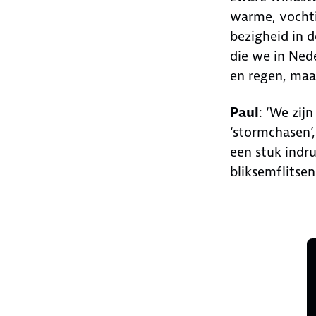
warme, vochti
bezigheid in 
die we in Ned
en regen, maa
Paul
: ‘We zij
‘stormchasen’
een stuk indr
bliksemflitsen