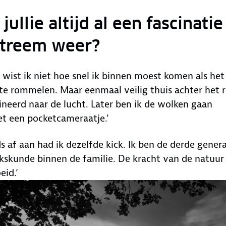
ullie altijd al een fascinatie
xtreem weer?
nd wist ik niet hoe snel ik binnen moest komen als het
te rommelen. Maar eenmaal veilig thuis achter het 
ineerd naar de lucht. Later ben ik de wolken gaan
t een pocketcameraatje.’
ds af aan had ik dezelfde kick. Ik ben de derde genera
jkskunde binnen de familie. De kracht van de natuur
eid.’