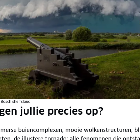
 Bosch shelfcloud
gen jullie precies op?
zomerse buiencomplexen, mooie wolkenstructuren, bl
en, de illustere tornado; alle fenomenen die ontsta