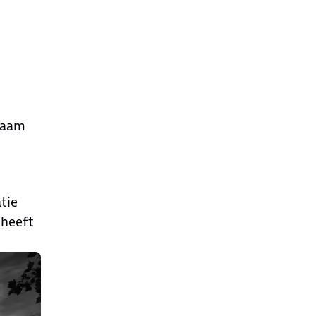
raam
tie
 heeft