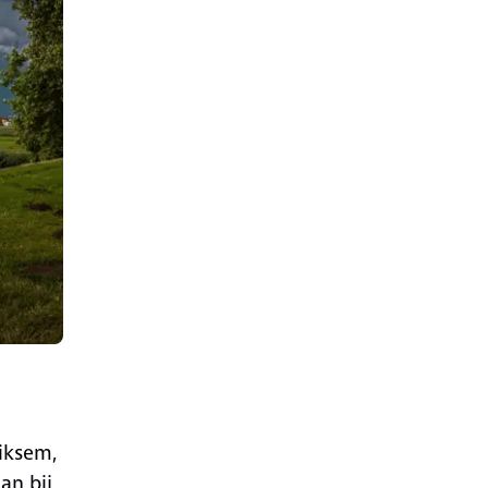
iksem,
an bij