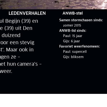
RUBRIEK:
LEDENVERHALEN
ANWB-stel
Samen stormchasen sinds:
l Begijn (39) en
zomer 2015
ke (39) uit Den
ANWB-lid sinds:
n duizend
Paul: 15 jaar
Gijs: 6 jaar
voor een stevig
Favoriet weerfenomeen:
t’. Maar ook in
Paul: supercell
agen ze –
Gijs: bliksem
t hun camera’s –
weer.