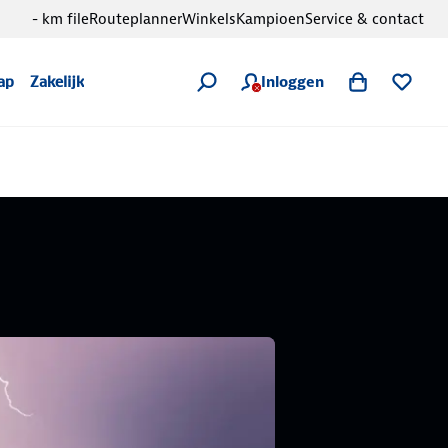
- km file
Routeplanner
Winkels
Kampioen
Service & contact
Inloggen
ap
Zakelijk