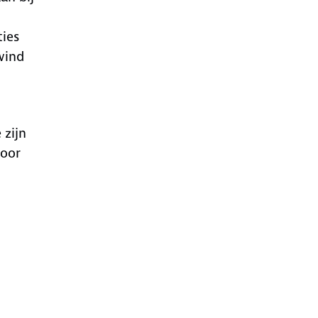
ties
wind
 zijn
door