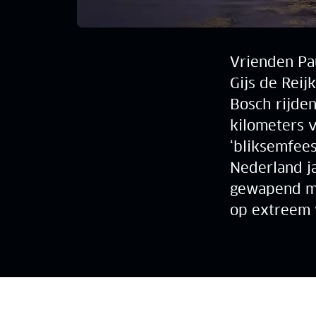
Vrienden Pau
Gijs de Reij
Bosch rijde
kilometers 
‘bliksemfees
Nederland j
gewapend me
op extreem 