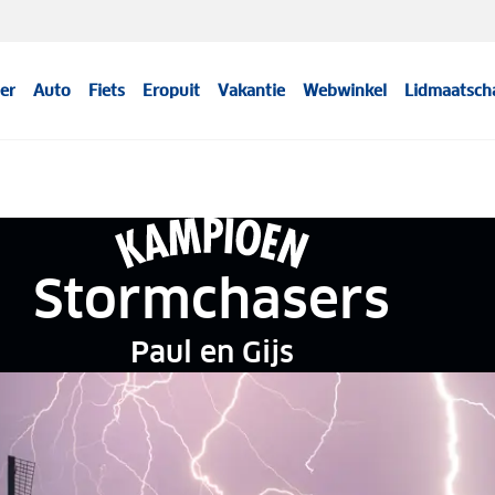
er
Auto
Fiets
Eropuit
Vakantie
Webwinkel
Lidmaatsch
Stormchasers
Paul en Gijs