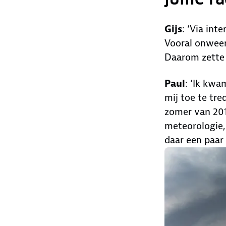
Gijs
: ‘Via int
Vooral onweer
Daarom zette i
Paul
: ‘Ik kwa
mij toe te tre
zomer van 201
meteorologie,
daar een paar 