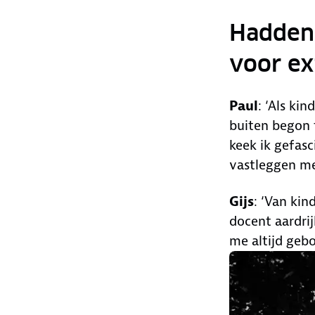
Hadden j
voor e
Paul
: ‘Als ki
buiten begon 
keek ik gefasc
vastleggen me
Gijs
: ‘Van kin
docent aardri
me altijd gebo