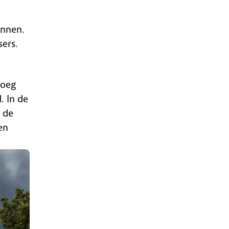
ennen.
ers.
roeg
. In de
 de
en