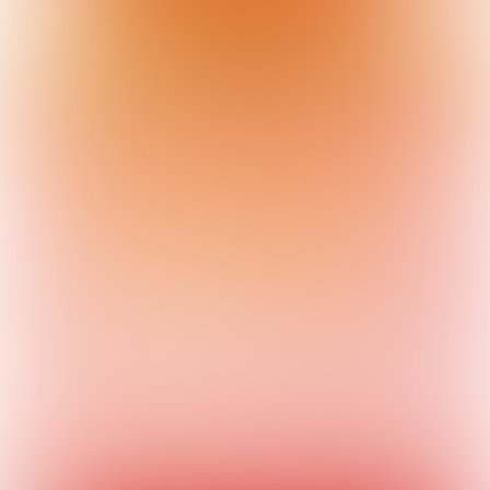
VOLGEND ARTIKEL
We hopen dat je dit e-magazine
met plezier hebt gelezen. Wil je
het hele magazine in PDF lezen?
Dat kan natuurlijk ook.
Klik hier voor de PDF van
Kampioen