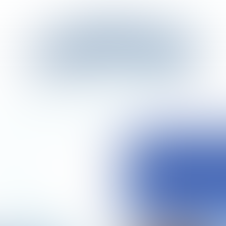
n
tweeling