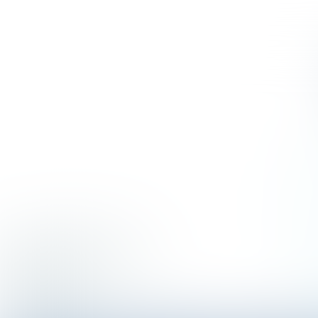
Gebroeders Groe
Stadsecologen & 