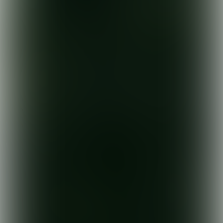
Alle vanafprijzen van reizen van de 
ANWB zijn per persoon o.b.v. 2 
volwassenen (tenzij anders vermeld), 
inclusief CO2-compensatie, SGR-bijdrage 
€5,- p.p, Calamiteitenfonds €2,50 en 