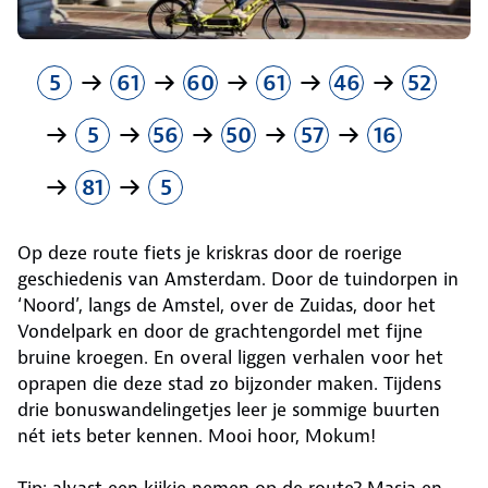
5
61
60
61
46
52
5
56
50
57
16
81
5
Op deze route fiets je kriskras door de roerige
geschiedenis van Amsterdam. Door de tuindorpen in
‘Noord’, langs de Amstel, over de Zuidas, door het
Vondelpark en door de grachtengordel met fijne
bruine kroegen. En overal liggen verhalen voor het
oprapen die deze stad zo bijzonder maken. Tijdens
drie bonuswandelingetjes leer je sommige buurten
nét iets beter kennen. Mooi hoor, Mokum!