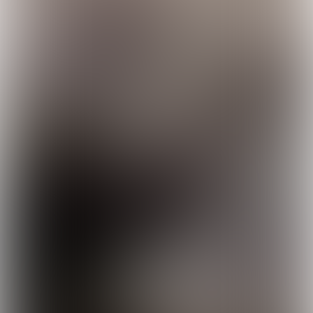
Ik wil ook zo’n
onvergetelijke trip!