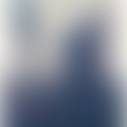
topbestemmingen
voor 2026
En je hoeft (bijna)
geen vliegtuig te
pakken