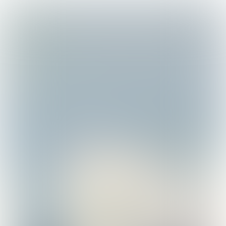
Bijzondere bucketlist
7